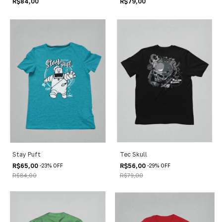
R$84,00
R$79,00
Stay Puft
Tec Skull
R$65,00
R$56,00
-
23
%
OFF
-
29
%
OFF
R$84,00
R$79,00