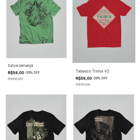
Salve Iemanjá
Tabasco Trimix V2
R$56,00
-
35
%
OFF
R$56,00
-
29
%
OFF
R$86,00
R$79,00