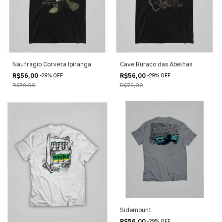
Naufragio Corveta Ipiranga
Cave Buraco das Abelhas
R$56,00
R$56,00
-
29
%
OFF
-
29
%
OFF
R$79,00
R$79,00
Sidemount
R$56,00
-
29
%
OFF