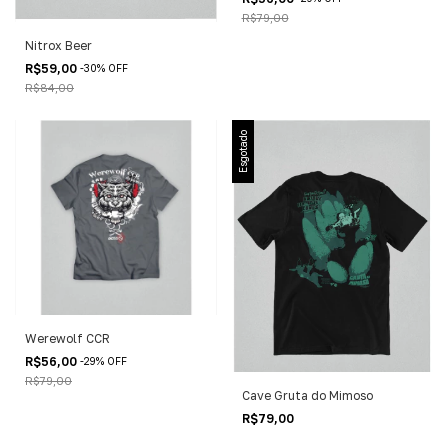
R$79,00
Nitrox Beer
R$59,00
-
30
%
OFF
R$84,00
Esgotado
Werewolf CCR
R$56,00
-
29
%
OFF
R$79,00
Cave Gruta do Mimoso
R$79,00