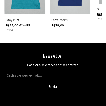
Sidem
R$56
R$79,
Stay Puft
Let's Rock 2
R$65,00
R$79,00
-
23
%
OFF
R$84,00
Newsletter
Cadastre-se e receba nossas ofertas.